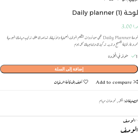
لوحة Daily planner (1)
د.ا
3.00
لوحة Daily Planner هي من أدوات تنظيم الوقت العملية والأنيقة، تساعدك على ترتيب مهامك اليومية
بمرونة. قابلة للمسح وتزيد تركيزك وإنتاجيتك كل يوم
1 متوفر في المخزون
إضافة إلى السلة
Add to compare
أضف إلى قائمة الرغبات
التصنيفات:
الكل
,
لوحات مهام
الوصف
الوصف