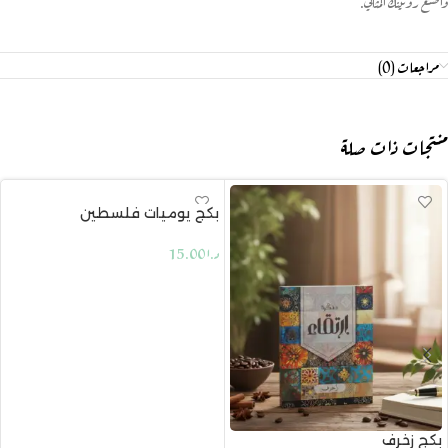
واصنع روتينك المثالي.
مراجعات (0)
منتجات ذات صلة
بكج يوميات فلسطين
نفذ
د.ا
15.00
قراءة المزيد
بكج زخرف