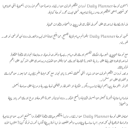
أصبحت لوحة Daily Planner أدوات تنظيم الوقت من ارتقاء واحدة من أهم الأدوات العملية التي يحتاجها
كل شخص يسعى لتنظيم يومه وزيادة إنتاجيته. فهي ليست مجرد لوحة كتابة،
بل أداة متكاملة تساعدك على تحويل أفكارك إلى خطط واضحة وخطوات عملية.
تتميز لوحة Daily Planner بقوائم مهام قابلة للمسح، مما يتيح إعادة الترتيب والتعديل دون أي فوضى أو هدر
للورق.
مع لوحة التخطيط اليومية، يمكنك تقسيم يومك إلى مهام رئيسية وأخرى فرعية، ومتابعة إنجازك خطوة بخطوة.
تساعدك هذه الطريقة على رؤية الصورة الكاملة ليومك، مما يقلل من التشتت ويساعدك على التركيز على أهم
أولوياتك.
وتعد أدوات تنظيم الوقت من الاشياء التي تمنحك شعورًا بالإنجاز مع كل مهمة يتم شطبها، مما يعزز من حماسك
ويحفزك على الاستمرار.
تتوفر اللوحة بتصاميم أنيقة تناسب ديكور المكتبة او الغرفة، وتضفي لمسة عصرية ومرتبة على مساحة العمل.
خاماتها عالية الجودة تجعل من السهل الكتابة والمسح المتكرر دون أن تتأثر جودة اللوحةلا تدع يومك يمر بلا خطة
واضحة!
احصل على لوحة Daily Planner من ارتقاء، وابدأ بتنظيم حياتك خطوة بخطوة، واستمتع بمزيد من الإنتاجية
والراحة الذهنية في كل يوم. إنها مناسبة للطلاب والموظفين، لأنها أداة بسيطة لكنها تحدث فرقًا كبيرًا! اطلبها الآن