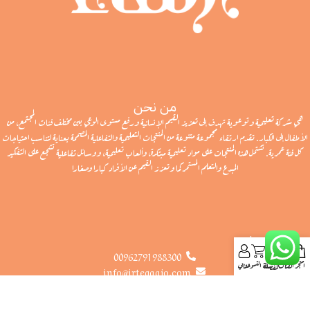
من نحن
هي شركة تعليمية وتوعوية تهدف إلى تعزيز القيم الإنسانية ورفع مستوى الوعي بين مختلف فئات المجتمع، من
الأطفال إلى الكبار. تقدم ارتقاء مجموعة متنوعة من المنتجات التعليمية والتفاعلية المصممة بعناية لتناسب احتياجات
كل فئة عمرية. تشتمل هذه المنتجات على مواد تعليمية مبتكرة، وألعاب تعليمية، ووسائل تفاعلية تشجع على التفكير
المبدع والتعلم المستمر كما وتعزز القيم عن الأفراد كبارا وصغارا
تواصل معنا
00962791988300
المتجر
الفئات
المفضلة
سلة التسوق
حسابي
info@irteqaajo.com
عمان - الأردن - شارع المدينة المنورة جاد سنتر