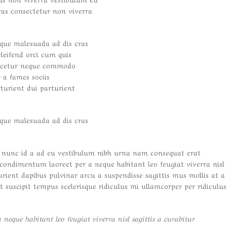
Cras consectetur non viverra
sque malesuada ad dis cras
eleifend orci cum quis
ascetur neque commodo
 a fames sociis
urient dui parturient
sque malesuada ad dis cras
 nunc id a ad eu vestibulum nibh urna nam consequat erat
 condimentum laoreet per a neque habitant leo feugiat viverra nisl
turient dapibus pulvinar arcu a suspendisse sagittis mus mollis at a
 suscipit tempus scelerisque ridiculus mi ullamcorper per ridiculus
eque habitant leo feugiat viverra nisl sagittis a curabitur