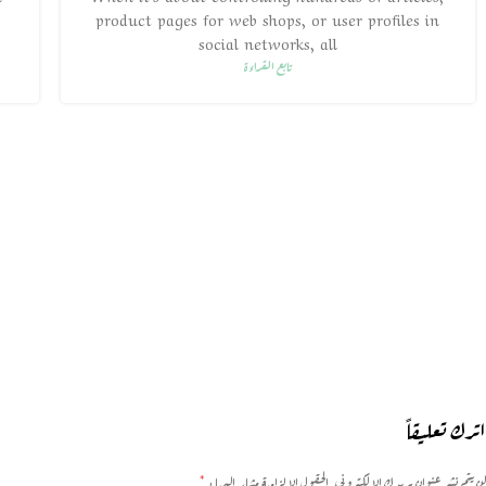
product pages for web shops, or user profiles in
social networks, all
تابع القراءة
اترك تعليقاً
*
لن يتم نشر عنوان بريدك الإلكتروني.
الحقول الإلزامية مشار إليها بـ