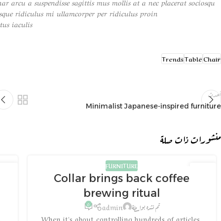
ar arcu a suspendisse sagittis mus mollis at a nec placerat sociosqu
isque ridiculus mi ullamcorper per ridiculus proin
us iaculis.
Trends
Table
Chair
أحدث
Minimalist Japanese-inspired furniture
منشورات ذات صلة
FURNITURE
27
27
Collar brings back coffee
أغسطس
أغسطس
brewing ritual
0
تم نشره بواسطة
admin
h
When it's about controlling hundreds of articles,