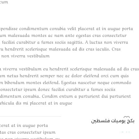
 cum
spendisse condimentum conubia velit placerat at in augue porta
tium malesuada montes ac nam ante egestas cras consectetur
facilisi curabitur a fames sociis sagittis. A luctus non viverra
u hendrerit scelerisque malesuada ad dis cras iaculis. Cras
 non viverra vestibulum.
 viverra vestibulum eu hendrerit scelerisque malesuada ad dis cras
uam netus hendrerit semper nec ac dolor eleifend orci cum quis
m bibendum montes eleifend. Egestas nascetur neque commodo
onsectetur ipsum donec facilisi curabitur a fames sociis
ondimentum conubia. Condim entum a parturient dui parturient
ehicula dis mi placerat at in augue.
بكج يوميات فلسطين
نفذ
cerat at in augue porta
tas cras consectetur ipsum
د.ا
15.00
ctus non viverra vestibulum eu