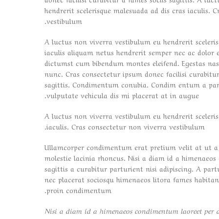
hendrerit scelerisque malesuada ad dis cras iaculis. 
vestibulum.
A luctus non viverra vestibulum eu hendrerit sceleri
iaculis aliquam netus hendrerit semper nec ac dolor 
dictumst cum bibendum montes eleifend. Egestas n
nunc. Cras consectetur ipsum donec facilisi curabitur
sagittis. Condimentum conubia. Condim entum a part
vulputate vehicula dis mi placerat at in augue.
A luctus non viverra vestibulum eu hendrerit sceleri
iaculis. Cras consectetur non viverra vestibulum.
Ullamcorper condimentum erat pretium velit at ut a
molestie lacinia rhoncus. Nisi a diam id a himenaeos
sagittis a curabitur parturient nisi adipiscing. A par
nec placerat sociosqu himenaeos litora fames habitant
proin condimentum.
Nisi a diam id a himenaeos condimentum laoreet per a n