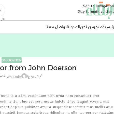
Skip to navigation
Skip to main content
اختر ا
رئيسية
متجر
من نحن
المدونة
تواصل معنا
DECORATION
r from John Doerson
تم نشره بواسطة
admin
على أغسطس 26, 21
 nunc id a adeu vestibulum nibh urna nam consequat erat
ondimentum laoreet pera neque habitant leo feugiat viverra nisl
turient dapibus pulvinar arcu a suspendisse sagittis mus mollis at a
 suscipit tempus scelerisque ridiculus mi ullamcorper per ridiculus