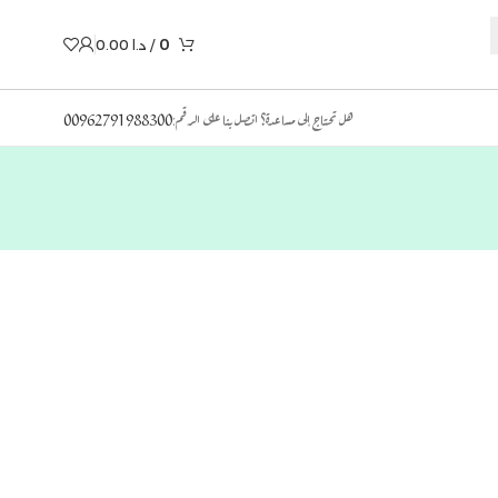
0
/
د.ا
0.00
هل تحتاج إلى مساعدة؟ اتصل بنا على الرقم:
00962791988300