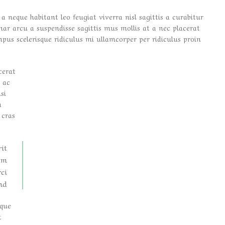
 neque habitant leo feugiat viverra nisl sagittis a curabitur
inar arcu a suspendisse sagittis mus mollis at a nec placerat
pus scelerisque ridiculus mi ullamcorper per ridiculus proin
cerat
 ac
si
a
 cras
it
am
ci
d.
sque
t