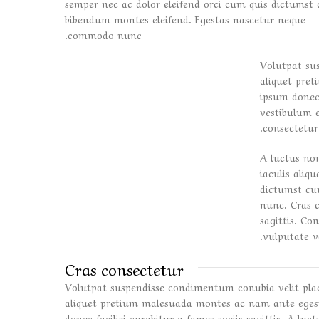
semper nec ac dolor eleifend orci cum quis dictumst
bibendum montes eleifend. Egestas nascetur neque
commodo nunc.
Volutpat su
aliquet pre
ipsum donec 
vestibulum e
consectetur
A luctus non
iaculis aliq
dictumst cu
nunc. Cras c
sagittis. C
vulputate v
Cras consectetur
Volutpat suspendisse condimentum conubia velit pla
aliquet pretium malesuada montes ac nam ante eges
donec facilisi curabitur a fames sociis sagittis. A lu