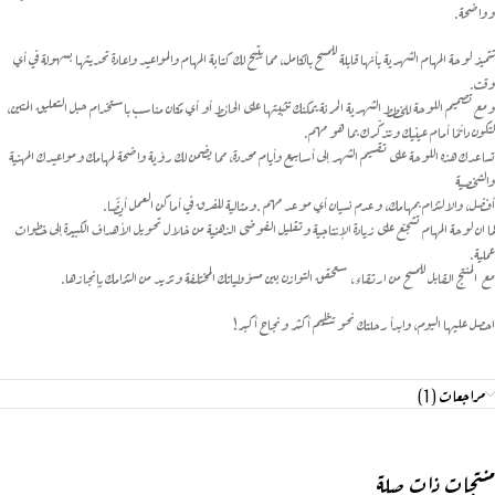
وواضحة.
تتميز لوحة المهام الشهرية بأنها قابلة للمسح بالكامل، مما يتيح لك كتابة المهام والمواعيد وإعادة تحديثها بسهولة في أي
وقت.
ومع تصميم اللوحة للخطط الشهرية المرنة يمكنك تثبيتها على الحائط أو أي مكان مناسب باستخدام حبل التعليق المتين،
لتكون دائمًا أمام عينيك وتذكّرك بما هو مهم.
تساعدك هذه اللوحة على تقسيم الشهر إلى أسابيع وأيام محددة، مما يضمن لك رؤية واضحة لمهامك ومواعيدك المهنية
والشخصية
أفضل، والالتزام بمهامك، وعدم نسيان أي موعد مهم .ومثالية للفرق في أماكن العمل أيضًا.
كما ان لوحة المهام تشجّع على زيادة الإنتاجية وتقليل الفوضى الذهنية من خلال تحويل الأهداف الكبيرة إلى خطوات
عملية.
مع المنتج القابل للمسح من ارتقاء، ستحقق التوازن بين مسؤولياتك المختلفة وتزيد من التزامك بإنجازها.
احصل عليها اليوم، وابدأ رحلتك نحو تنظيم أكثر ونجاح أكبر!
مراجعات (1)
منتجات ذات صلة