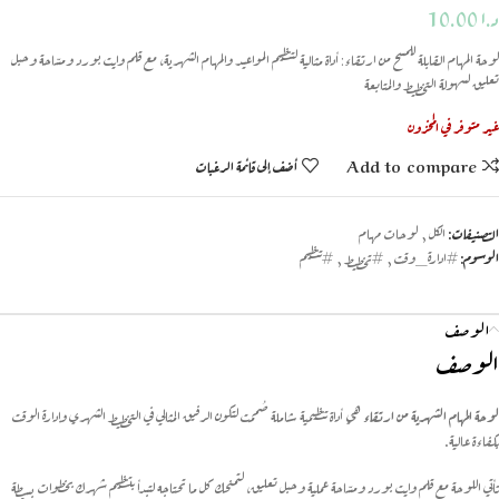
د.ا
10.00
لوحة المهام القابلة للمسح من ارتقاء: أداة مثالية لتنظيم المواعيد والمهام الشهرية، مع قلم وايت بورد ومسّاحة وحبل
تعليق لسهولة التخطيط والمتابعة
غير متوفر في المخزون
Add to compare
أضف إلى قائمة الرغبات
التصنيفات:
الكل
,
لوحات مهام
الوسوم:
#ادارة_وقت
,
#تخطيط
,
#تنظيم
الوصف
الوصف
لوحة المهام الشهرية من ارتقاء
هي أداة تنظيمية شاملة صُممت لتكون الرفيق المثالي في التخطيط الشهري وإدارة الوقت
بكفاءة عالية.
تأتي اللوحة مع قلم وايت بورد ومسّاحة عملية وحبل تعليق، لتمنحك كل ما تحتاجه لتبدأ بتنظيم شهرك بخطوات بسيطة