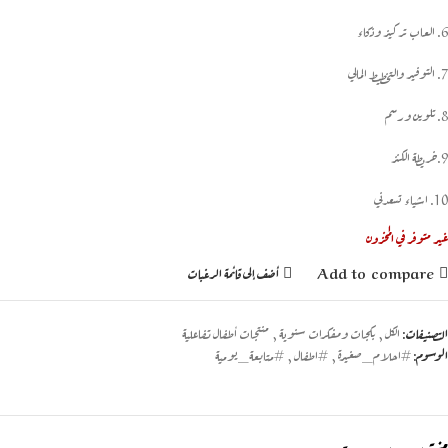
6. العاب تركيز وذكاء
7. التوفير والتخطيط المالي
8. تلوين ورسم
9.خريطة الكنز
10. اشياء تسعدني
غير متوفر في المخزون
Add to compare
أضف إلى قائمة الرغبات
التصنيفات:
الكل
,
بكجات ومفكرات سنوية
,
منتجات أطفال تفاعلية
الوسوم:
#احلام_صغيرة
,
#اطفال
,
#متابعة_يومية