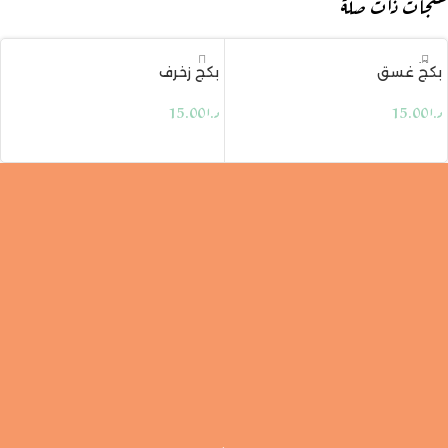
منتجات ذات صلة
نفذ
بكج غسق
بكج زخرف
د.ا
15.00
د.ا
15.00
قراءة المزيد
إضافة إلى السلة