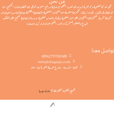
من نحن
هي شركة تعليمية وتوعوية تهدف إلى تعزيز القيم الإنسانية ورفع مستوى الوعي بين مختلف فئات المجتمع، من
الأطفال إلى الكبار. تقدم ارتقاء مجموعة متنوعة من المنتجات التعليمية والتفاعلية المصممة بعناية لتناسب احتياجات
كل فئة عمرية. تشتمل هذه المنتجات على مواد تعليمية مبتكرة، وألعاب تعليمية، ووسائل تفاعلية تشجع على التفكير
المبدع والتعلم المستمر كما وتعزز القيم عن الأفراد كبارا وصغارا
تواصل معنا
00962791988300
info@irteqaajo.com
عمان - الأردن - شارع المدينة المنورة جاد سنتر
جميع الحقوق محفوظة ©
دوت ميديا
المتجر