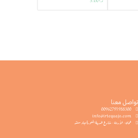
د.ا
5.00
تواصل معنا
00962791988300
info@irteqaajo.com
عمان - الأردن - شارع المدينة المنورة جاد سنتر