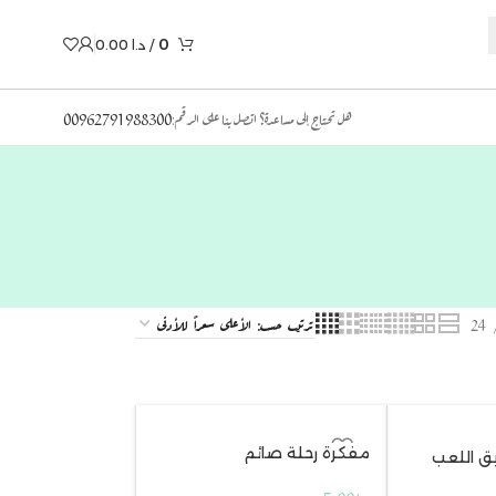
0
/
د.ا
0.00
هل تحتاج إلى مساعدة؟ اتصل بنا على الرقم:
00962791988300
24
مفكرة رحلة صائم
ق اللعب