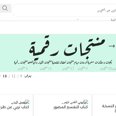
لفئة
منتجات رقمية
بكجات ومفكرات سنوية
لوحات مهام
منتجات أطفال تفاعلية
منتجات الكبار واليافعين
منتجات رقمية
15 منتجات
9 منتجات
17 منتجات
11 منتجات
4 منتجات
يعرض
9
12
18
 النسخة
كتاب التفسير المصور
كتاب نربي عن طري