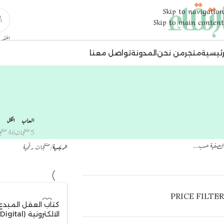
Skip to navigation
Skip to main content
اختر ا
رئيسية
متجر
من نحن
المدونة
تواصل معنا
العاب
الكل
5 منتجات
46 منتجات
التصفية حسب...
الرئيسية
منتجات رقمية
PRICE FILTER
كتاب العقل المبدع
الالكترونية (Digital)